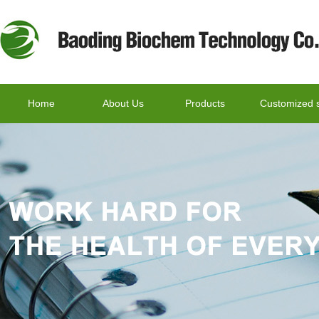
Home
About Us
Products
Customized s