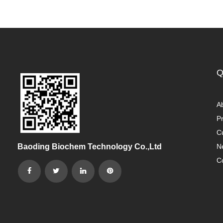
Q
A
P
C
Baoding Biochem Technology Co.,Ltd
N
C