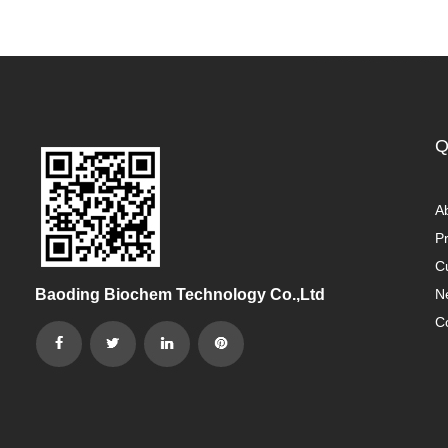
Q
A
P
C
Baoding Biochem Technology Co.,Ltd
N
C