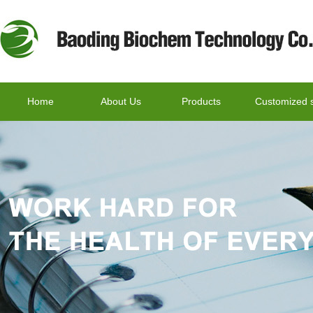
Home
About Us
Products
Customized s