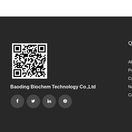
Q
A
P
C
Baoding Biochem Technology Co.,Ltd
N
C