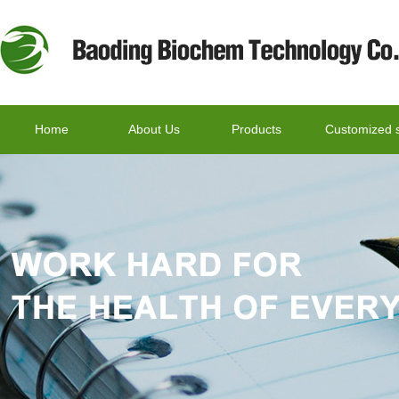
Home
About Us
Products
Customized s