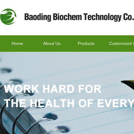
Home
About Us
Products
Customized s