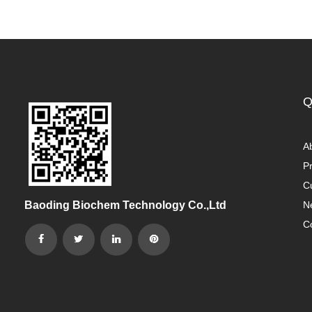
Q
A
P
C
Baoding Biochem Technology Co.,Ltd
N
C