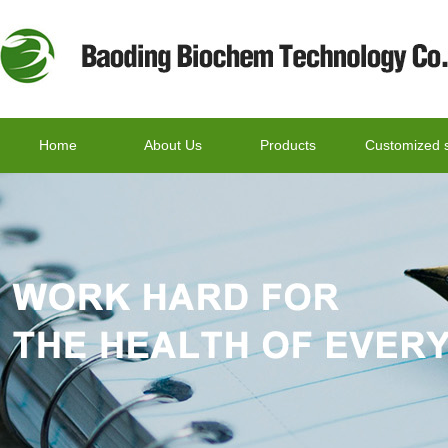
Home
About Us
Products
Customized s