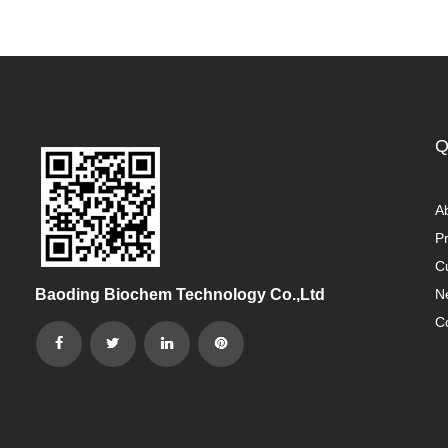
Q
A
P
C
Baoding Biochem Technology Co.,Ltd
N
C