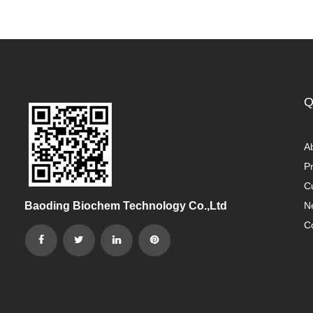
Q
A
P
C
Baoding Biochem Technology Co.,Ltd
N
C