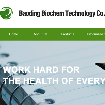
Home
About Us
Products
Customized s