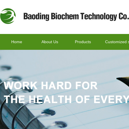
Home
About Us
Products
Customized s