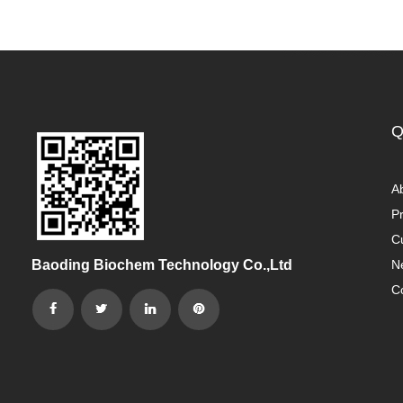
Q
A
P
C
Baoding Biochem Technology Co.,Ltd
N
C